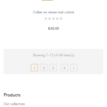
Collier en résine mat coloré
€42.00
Showing 1-12 of 68 item(s)
1
2
3
6
Products
Our collection