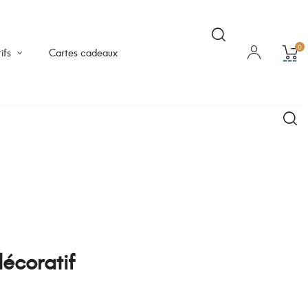
0
ifs
Cartes cadeaux
écoratif