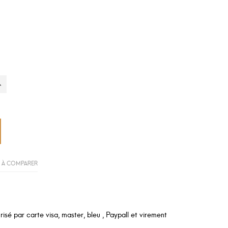
 À COMPARER
sé par carte visa, master, bleu , Paypall et virement