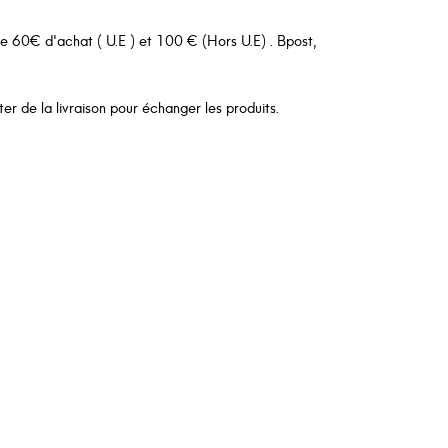
 de 60€ d'achat ( U.E ) et 100 € (Hors U.E) . Bpost,
er de la livraison pour échanger les produits.