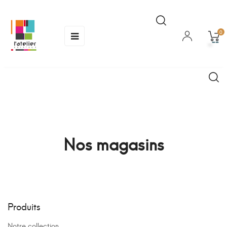
Basculer
☰
0
la
navigation
Nos magasins
Produits
Notre collection