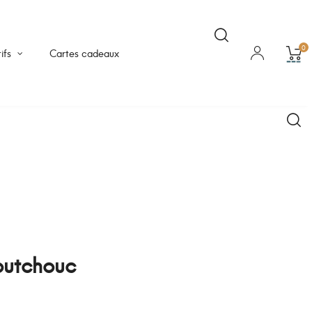
0
ifs
Cartes cadeaux
outchouc