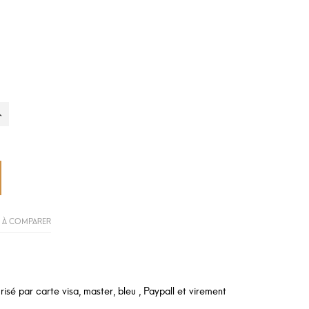
 À COMPARER
sé par carte visa, master, bleu , Paypall et virement