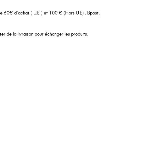
 de 60€ d'achat ( U.E ) et 100 € (Hors U.E) . Bpost,
er de la livraison pour échanger les produits.