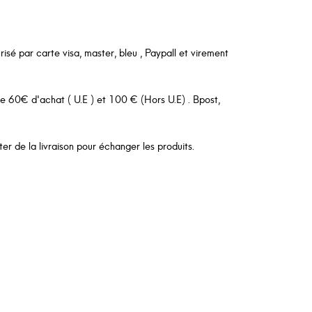
sé par carte visa, master, bleu , Paypall et virement
 de 60€ d'achat ( U.E ) et 100 € (Hors U.E) . Bpost,
er de la livraison pour échanger les produits.