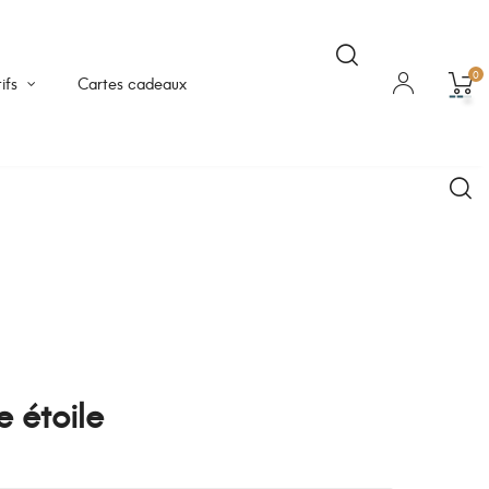
0
ifs
Cartes cadeaux
e étoile