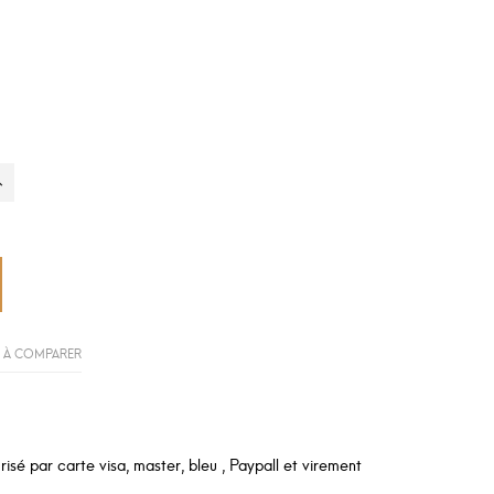
 À COMPARER
sé par carte visa, master, bleu , Paypall et virement