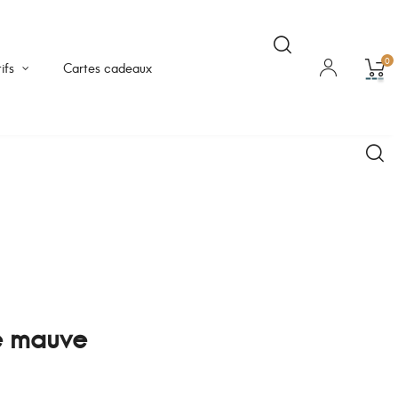
0
ifs
Cartes cadeaux
e mauve